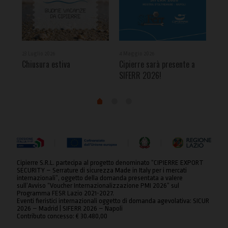
23 Luglio 2026
4 Maggio 2026
24 M
Chiusura estiva
Cipierre sarà presente a
Cip
SIFERR 2026!
Con
Cipierre S.R.L. partecipa al progetto denominato “CIPIERRE EXPORT
SECURITY – Serrature di sicurezza Made in Italy per i mercati
internazionali”, oggetto della domanda presentata a valere
sull’Avviso “Voucher Internazionalizzazione PMI 2026” sul
Programma FESR Lazio 2021-2027.
Eventi fieristici internazionali oggetto di domanda agevolativa: SICUR
2026 – Madrid | SIFERR 2026 – Napoli
Contributo concesso: € 30.480,00