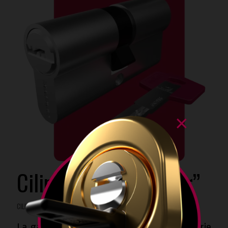
×
Cilindri Serie “Striker”
CILINDRI DI SICUREZZA 100% MADE IN ITALY
La gamma di cilindri a profilo europeo Serie