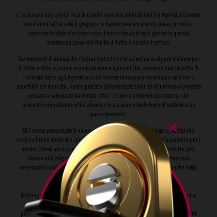
E’ stata una due giorni ricca di condivisioni e scambi di idee fra Agenti e Cipierre
che hanno rafforzato il gruppo e lo hanno reso ancora più coeso, pronto a
superare le sfide che il mercato ci mette davanti ogni giorno in questa
incertezza generale che ha di fatto bloccato il settore.
Tra momenti di analisi dei risultati del 2025 e le azioni da svolgere insieme per
il 2026 e oltre, ci siamo scambiati idee e opinioni che, anche da una raccolta di
richieste fatte agli Agenti su cosa necessitavano per continuare ad essere
appetibili sul mercato, hanno portato alla presentazione di alcuni nuovi prodotti
pensati e sviluppati dai nostri Uffici Tecnici sia interni che esterni, che
presenteremo a breve ufficialmente in occasione delle fiere di settore a cui
parteciperemo.
×
Si è anche presentato il nuovo supporto cartaceo del catalogo prodotti che
uscirà a breve, dove si è cercato di creare uno strumento di lavoro per noi e per i
nostri Clienti ancora più fruibile e immediato nella ricerca del prodotto, più
idoneo alle esigenze di chi lo utilizza e mette in risalto le informazioni
necessarie con foto e caratteristiche molto precise e accattivanti anche sotto
l’aspetto grafico.
Nel ringraziare tutti i partecipanti che hanno con la loro presenza reso unico
questo evento diamo appuntamento alle varie fiere di settore a cui
parteciperemo a cominciare dal SICUR a Madrid, e alla prossima riunione del