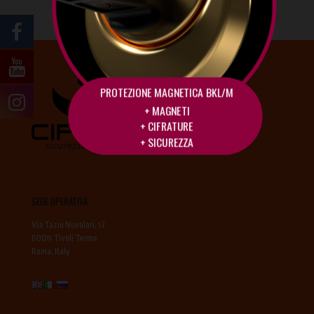
2026.
PROTEZIONE MAGNETICA BKL/M
+ MAGNETI
+ CIFRATURE
+ SICUREZZA
SEDE OPERATIVA
Via Tazio Nuvolari, 12
00011 Tivoli Terme
Roma, Italy