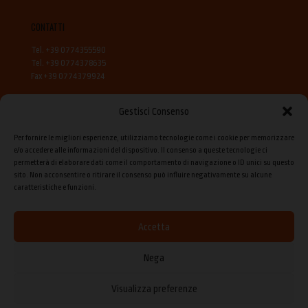
CONTATTI
Tel. +39 0774355590
Tel. +39 0774378635
Fax +39 0774379924
Gestisci Consenso
Per fornire le migliori esperienze, utilizziamo tecnologie come i cookie per memorizzare
e/o accedere alle informazioni del dispositivo. Il consenso a queste tecnologie ci
permetterà di elaborare dati come il comportamento di navigazione o ID unici su questo
sito. Non acconsentire o ritirare il consenso può influire negativamente su alcune
CONDIZIONI GENERALI DI VENDITA
caratteristiche e funzioni.
Accetta
Nega
© 2026 Cipierre srl. - P. I. 01430811008 - C.F. 05672500583 - REA 517990
-
Cookie Policy
-
Dichiarazione sulla Privacy
- Designed by
Punto360 srl
Visualizza preferenze