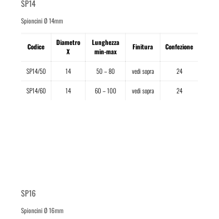
SP14
Spioncini Ø 14mm
Diametro
Lunghezza
Codice
Finitura
Confezione
X
min-max
SP14/50
14
50 – 80
vedi sopra
24
SP14/60
14
60 – 100
vedi sopra
24
SP16
Spioncini Ø 16mm