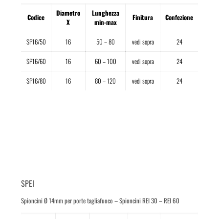
Diametro
Lunghezza
Codice
Finitura
Confezione
X
min-max
SP16/50
16
50 – 80
vedi sopra
24
SP16/60
16
60 – 100
vedi sopra
24
SP16/80
16
80 – 120
vedi sopra
24
SPEI
Spioncini Ø 14mm per porte tagliafuoco – Spioncini REI 30 – REI 60