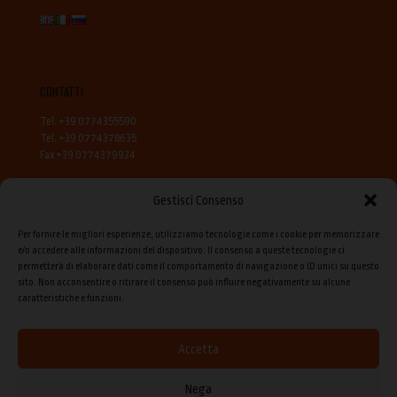
CONTATTI
Tel. +39 0774355590
Tel. +39 0774378635
Fax +39 0774379924
Gestisci Consenso
Per fornire le migliori esperienze, utilizziamo tecnologie come i cookie per memorizzare
e/o accedere alle informazioni del dispositivo. Il consenso a queste tecnologie ci
permetterà di elaborare dati come il comportamento di navigazione o ID unici su questo
sito. Non acconsentire o ritirare il consenso può influire negativamente su alcune
CONDIZIONI GENERALI DI VENDITA
caratteristiche e funzioni.
Accetta
Nega