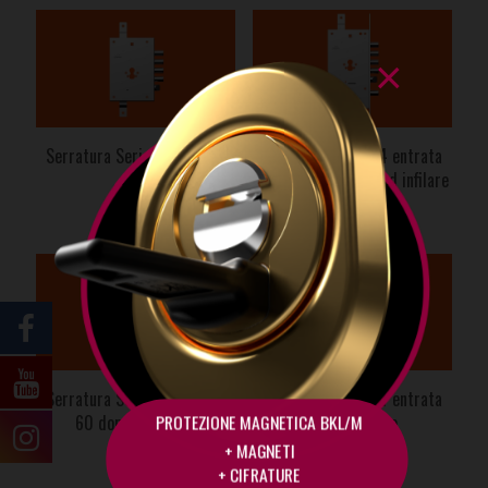
×
Serratura Serie F4 entrata
Serratura Serie F4 entrata
70
60 doppio cilindro ad infilare
Serratura Serie F4 entrata
Serratura Serie F4 entrata
PROTEZIONE MAGNETICA BKL/M
60 doppio cilindro
60 ad infilare
+ MAGNETI
+ CIFRATURE