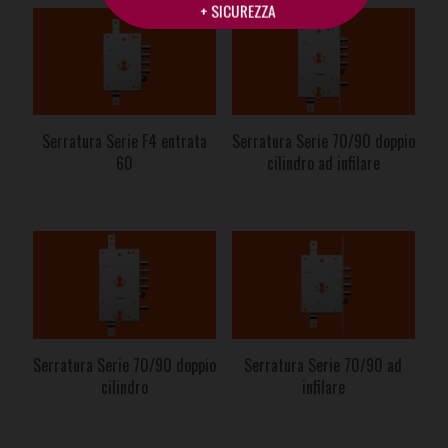
+ SICUREZZA
Serratura Serie F4 entrata
Serratura Serie 70/90 doppio
60
cilindro ad infilare
Serratura Serie 70/90 doppio
Serratura Serie 70/90 ad
cilindro
infilare