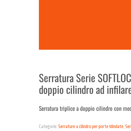
Serratura Serie SOFTLOC
doppio cilindro ad infilar
Serratura triplice a doppio cilindro con m
Categorie:
Serrature a cilindro per porte blindate
,
Ser