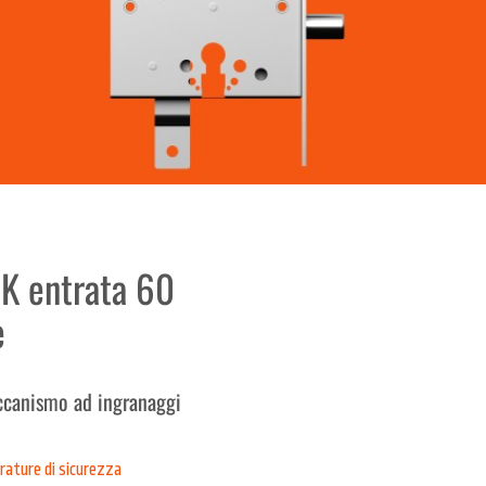
K entrata 60
e
eccanismo ad ingranaggi
rature di sicurezza