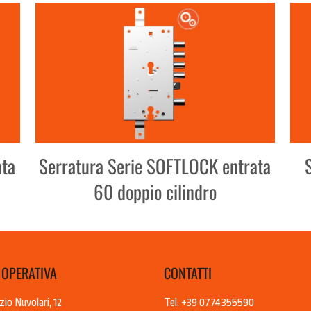
ata
Serratura Serie SOFTLOCK entrata
60 doppio cilindro
 OPERATIVA
CONTATTI
zio Nuvolari, 12
Tel. +39 0774355590