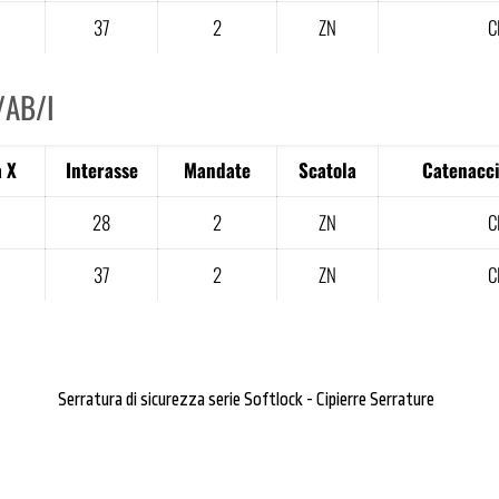
37
2
ZN
C
/AB/I
 X
Interasse
Mandate
Scatola
Catenacci
28
2
ZN
C
37
2
ZN
C