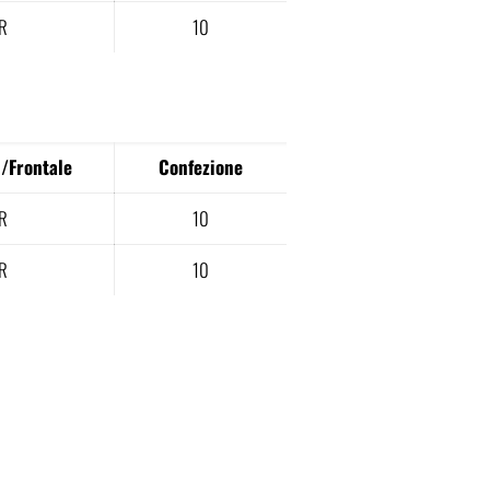
R
10
/Frontale
Confezione
R
10
R
10