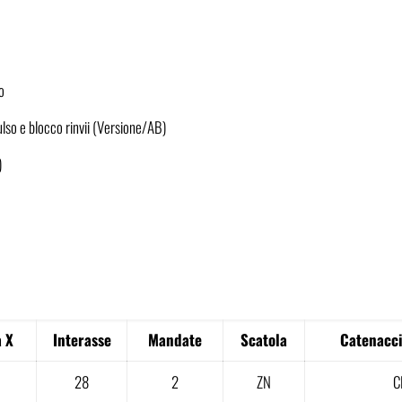
o
lso e blocco rinvii (Versione/AB)
)
 X
Interasse
Mandate
Scatola
Catenacci
28
2
ZN
C